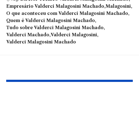
Empresário Valderci Malagosini Machado
Malagosini
O que aconteceu com Valderci Malagosini Machado
Quem é Valderci Malagosini Machado
Tudo sobre Valderci Malagosini Machado
Valderci Machado
Valderci Malagosini
Valderci Malagosini Machado
Você também pode gostar:
Modernização de
Descubra co
ambientes
análise facial
corporativos: O
corporal está
papel da inovação
transforman
tecnológica na
cirurgia plás