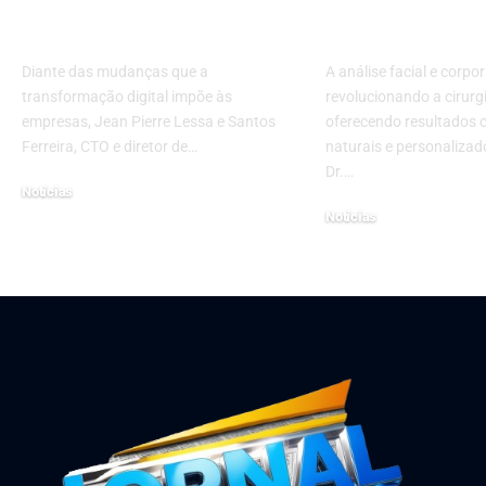
competitividade das
resultados m
empresas
naturais e p
Diante das mudanças que a
A análise facial e corpo
transformação digital impõe às
revolucionando a cirurgi
empresas, Jean Pierre Lessa e Santos
oferecendo resultados 
Ferreira, CTO e diretor de…
naturais e personaliza
Dr.…
Notícias
Notícias
julho 24, 2026
junho 25, 2025