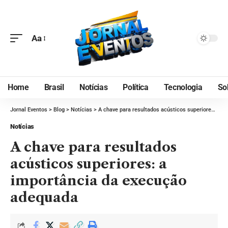
Aa
Home
Brasil
Notícias
Política
Tecnologia
So
Jornal Eventos
>
Blog
>
Notícias
>
A chave para resultados acústicos superiores: a importância da execução adequada
Notícias
A chave para resultados
acústicos superiores: a
importância da execução
adequada