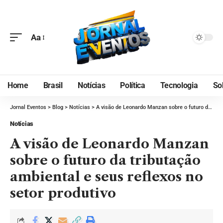
Aa
Home
Brasil
Notícias
Política
Tecnologia
So
Jornal Eventos
>
Blog
>
Notícias
>
A visão de Leonardo Manzan sobre o futuro da tributação ambiental e seus reflexos no setor produtivo
Notícias
A visão de Leonardo Manzan
sobre o futuro da tributação
ambiental e seus reflexos no
setor produtivo