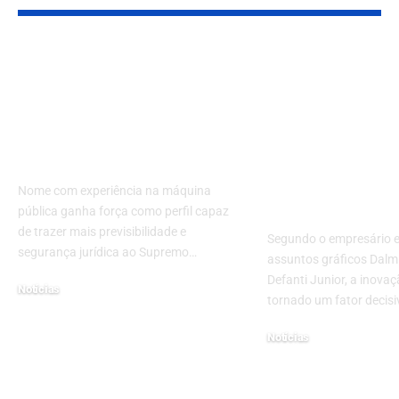
Indicação de Messias
Inovação co
ao STF sinaliza
motor de
reforço técnico e
crescimento 
novo fôlego
gráfico: Vam
institucional à Corte
entender co
aplicar e tr
Nome com experiência na máquina
resultados
pública ganha força como perfil capaz
de trazer mais previsibilidade e
Segundo o empresário e
segurança jurídica ao Supremo…
assuntos gráficos Dalm
Defanti Junior, a inova
Notícias
tornado um fator decis
abril 15, 2026
Notícias
março 27, 2026