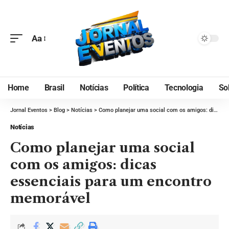
Aa
Home
Brasil
Notícias
Política
Tecnologia
So
Jornal Eventos
>
Blog
>
Notícias
>
Como planejar uma social com os amigos: dicas essenciais para um encontro memorável
Notícias
Como planejar uma social
com os amigos: dicas
essenciais para um encontro
memorável