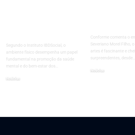
Entenda o papel do
Belezas, crim
ambiente físico no
polêmicas: co
estímulo à saúde
Netflix os ba
mental e ao bem-
do mundo da
estar do paciente
Conforme comenta o en
Severiano Morel Filho, o
Segundo o Instituto IBDSocial, o
artes é fascinante e che
ambiente físico desempenha um papel
surpreendentes, desde
fundamental na promoção da saúde
mental e do bem-estar dos…
Notícias
setembro 16, 2024
Notícias
março 6, 2025