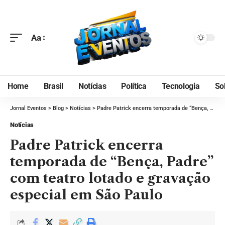
Aa
Home
Brasil
Notícias
Política
Tecnologia
So
Jornal Eventos
>
Blog
>
Notícias
>
Padre Patrick encerra temporada de “Bença, Padre” com teatro lotado e gravação especial em São Paulo
Notícias
Padre Patrick encerra
temporada de “Bença, Padre”
com teatro lotado e gravação
especial em São Paulo