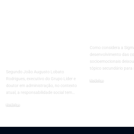
Negócios familiares
Como a intel
com propósito: como
emocional in
transformar
o sucesso ac
comunidades através
e profissiona
da sustentabilidade e
Como considera a Sigm
responsabilidade
desenvolvimento das c
social
socioemocionais deixou
tópico secundário para 
Segundo João Augusto Lobato
Rodrigues, executivo do Grupo Líder e
Notícias
doutor em administração, no contexto
março 9, 2026
atual, a responsabilidade social tem…
Notícias
janeiro 13, 2025