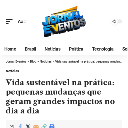
Aa
Home
Brasil
Notícias
Política
Tecnologia
So
Jornal Eventos
>
Blog
>
Notícias
>
Vida sustentável na prática: pequenas mudanças que geram grandes impactos no dia a dia
Notícias
Vida sustentável na prática:
pequenas mudanças que
geram grandes impactos no
dia a dia