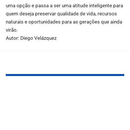
uma opção e passa a ser uma atitude inteligente para
quem deseja preservar qualidade de vida, recursos
naturais e oportunidades para as gerações que ainda
virão.
Autor: Diego Velázquez
Você também pode gostar:
Mentalidade
Real Madrid 
empreendedora: o
240 milhões 
diferencial que pode
reforço, City
levar seu projeto ao
Chelsea che
próximo nível
acordo e Liv