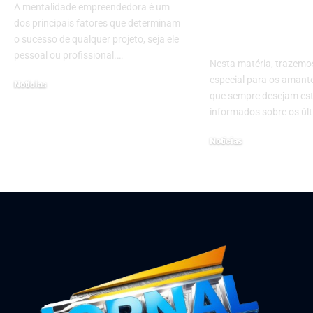
realiza cont
A mentalidade empreendedora é um
milionária: a
dos principais fatores que determinam
notícias da 
o sucesso de qualquer projeto, seja ele
pessoal ou profissional.…
Nesta matéria, trazem
especial para os amant
Notícias
que sempre desejam es
setembro 15, 2025
informados sobre os úl
Notícias
julho 8, 2024