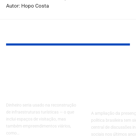
Autor: Hopo Costa
Você também pode gostar:
Ministério estuda
Presença fem
promover show com
na política g
artistas nacionais no
força com de
RJ para arrecadar
sobre polític
recursos ao RS
públicas e
representati
Dinheiro seria usado na reconstrução
de infraestruturas turísticas — o que
A ampliação da presenç
inclui espaços de visitação, mas
política brasileira tem 
também empreendimentos viários,
central de discussões in
como…
sociais nos últimos ano