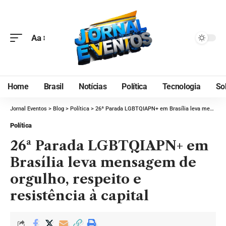
Aa
Home
Brasil
Notícias
Política
Tecnologia
So
Jornal Eventos
>
Blog
>
Política
>
26ª Parada LGBTQIAPN+ em Brasília leva mensagem de orgulho, respeito e resistência à capital
Política
26ª Parada LGBTQIAPN+ em
Brasília leva mensagem de
orgulho, respeito e
resistência à capital