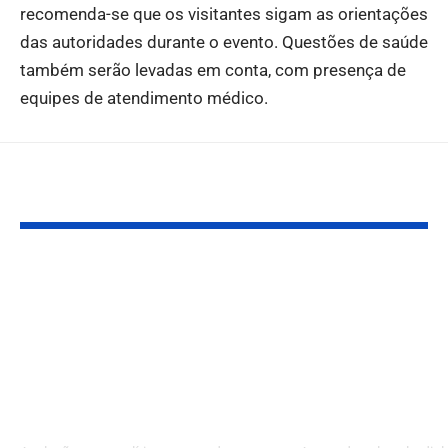
recomenda-se que os visitantes sigam as orientações
das autoridades durante o evento. Questões de saúde
também serão levadas em conta, com presença de
equipes de atendimento médico.
Você também pode gostar:
Flávio Bolsonaro e a
Agenda Cultu
Faria Lima: o que os
Diplomática 
eventos cancelados
Primeira-Da
revelam sobre
em Paris Ma
política e mercado
Fase na Dipl
em 2026
Brasileira