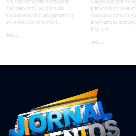
A relação entre política e mercado
A agenda cultural e dip
financeiro voltou ao centro das
primeira-dama Janja em
discussões após o cancelamento de
destaca-se como um m
eventos que contariam com…
importante na promoção
brasileira…
Política
Política
maio 26, 2026
junho 5, 2025