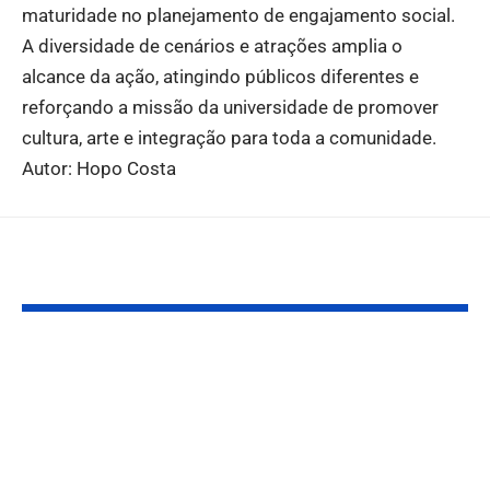
maturidade no planejamento de engajamento social.
A diversidade de cenários e atrações amplia o
alcance da ação, atingindo públicos diferentes e
reforçando a missão da universidade de promover
cultura, arte e integração para toda a comunidade.
Autor: Hopo Costa
Você também pode gostar:
Eventos esportivos:
Parada LGBT
Civitatis aponta
Paulo fortal
oportunidades e dá
turismo, cult
dicas para empresas
economia cri
além das cel