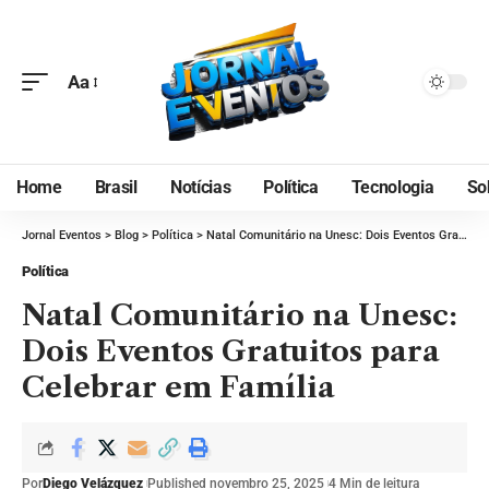
Aa
Home
Brasil
Notícias
Política
Tecnologia
So
Jornal Eventos
>
Blog
>
Política
>
Natal Comunitário na Unesc: Dois Eventos Gratuitos para Celebrar em Família
Política
Natal Comunitário na Unesc:
Dois Eventos Gratuitos para
Celebrar em Família
Por
Diego Velázquez
Published novembro 25, 2025
4 Min de leitura