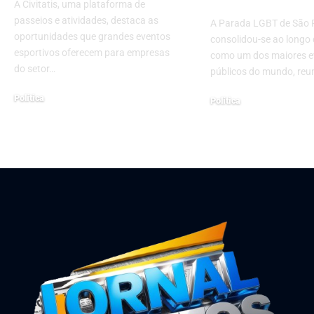
A Civitatis, uma plataforma de
passeios e atividades, destaca as
A Parada LGBT de São 
oportunidades que grandes eventos
consolidou-se ao longo
esportivos oferecem para empresas
como um dos maiores e
do setor…
públicos do mundo, reu
Política
Política
julho 31, 2024
junho 10, 2026