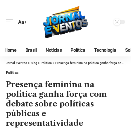
Aa
Home
Brasil
Notícias
Política
Tecnologia
So
Jornal Eventos
>
Blog
>
Política
>
Presença feminina na política ganha força com debate sobre políticas públicas e representatividade
Política
Presença feminina na
política ganha força com
debate sobre políticas
públicas e
representatividade