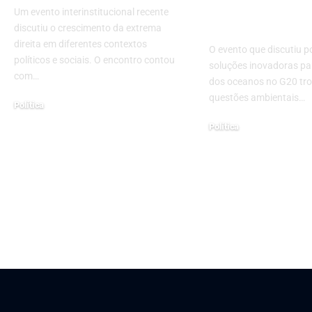
desafios dos
Um evento interinstitucional recente
no G20
discutiu o crescimento da extrema
direita em diferentes contextos
O evento que discutiu po
políticos e sociais. O encontro contou
soluções inovadoras pa
com…
dos oceanos no G20 tro
questões ambientais…
Política
setembro 9, 2024
Política
novembro 29, 2024