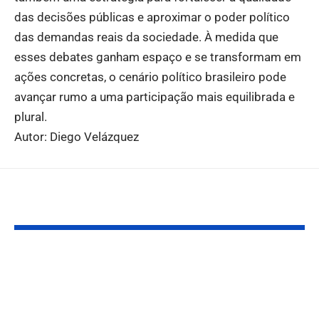
das decisões públicas e aproximar o poder político
das demandas reais da sociedade. À medida que
esses debates ganham espaço e se transformam em
ações concretas, o cenário político brasileiro pode
avançar rumo a uma participação mais equilibrada e
plural.
Autor: Diego Velázquez
Você também pode gostar:
Evento Aborda
Evento discu
Avanço da Extrema
políticas e s
Direita
inovadoras p