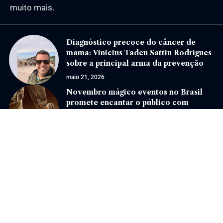
muito mais.
Diagnóstico precoce do câncer de
mama: Vinicius Tadeu Sattin Rodrigues
sobre a principal arma da prevenção
maio 21, 2026
Novembro mágico eventos no Brasil
promete encantar o público com
cultura, música e tradição
julho 7, 2025
Jornal Eventos –
contato@jornaleventos.com.br
– tel.(11)91754-6532
Home
Sobre Nós
Quem Faz
Contato
Notícias