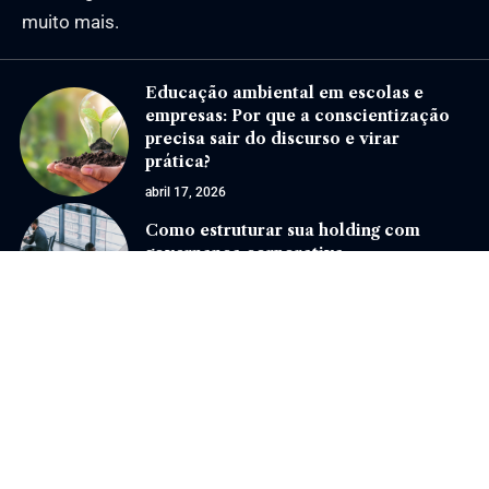
muito mais.
Educação ambiental em escolas e
empresas: Por que a conscientização
precisa sair do discurso e virar
prática?
abril 17, 2026
Como estruturar sua holding com
governança corporativa
janeiro 29, 2025
Jornal Eventos –
contato@jornaleventos.com.br
– tel.(11)91754-6532
Home
Sobre Nós
Quem Faz
Contato
Notícias