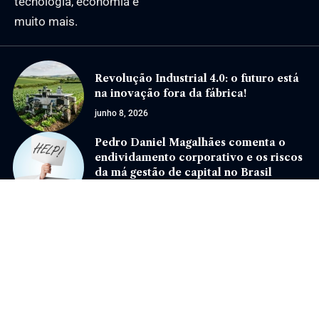
tecnologia, economia e
muito mais.
Revolução Industrial 4.0: o futuro está
na inovação fora da fábrica!
junho 8, 2026
Pedro Daniel Magalhães comenta o
endividamento corporativo e os riscos
da má gestão de capital no Brasil
maio 14, 2026
Jornal Eventos –
contato@jornaleventos.com.br
– tel.(11)91754-6532
Home
Sobre Nós
Quem Faz
Contato
Notícias