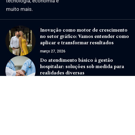
tecnologia, economia e
muito mais.
Inovação como motor de crescimento
no setor gráfico: Vamos entender como
aplicar e transformar resultados
março 27, 2026
Do atendimento básico à gestão
hospitalar: soluções sob medida para
realidades diversas
outubro 17, 2025
Jornal Eventos –
contato@jornaleventos.com.br
– tel.(11)91754-6532
Home
Sobre Nós
Quem Faz
Contato
Notícias