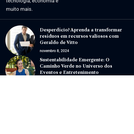
tecnologia, economia e
muito mais.
Desperdício? Aprenda a transformar
resíduos em recursos valiosos com
Geraldo de Vitto
novembro 8, 2024
Sustentabilidade Emergente: O
Caminho Verde no Universo dos
Eventos e Entretenimento
novembro 25, 2025
Jornal Eventos –
contato@jornaleventos.com.br
– tel.(11)91754-6532
Home
Sobre Nós
Quem Faz
Contato
Notícias