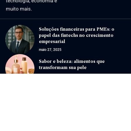
tecnologia, economia e
muito mais.
Soluções financeiras para PMEs: o
papel das fintechs no crescimento
empresarial
maio 27, 2025
Sabor e beleza: alimentos que
transformam sua pele
outubro 16, 2024
Jornal Eventos –
contato@jornaleventos.com.br
– tel.(11)91754-6532
Home
Sobre Nós
Quem Faz
Contato
Notícias