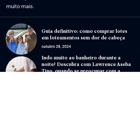
muito mais.
Guia definitivo: como comprar lotes
em loteamentos sem dor de cabeça
outubro 28, 2024
Indo muito ao banheiro durante a
noite? Descubra com Lawrence Aseba
Tipo, quando se preocupar com a
noctúria
junho 17, 2025
Jornal Eventos –
contato@jornaleventos.com.br
– tel.(11)91754-6532
Home
Sobre Nós
Quem Faz
Contato
Notícias