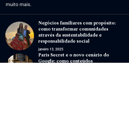
muito mais.
Negócios familiares com propósito:
como transformar comunidades
através da sustentabilidade e
responsabilidade social
janeiro 13, 2025
Paris Secret e o novo cenário do
Google: como conteúdos
especializados ganham relevância nas
buscas
maio 13, 2026
Jornal Eventos –
contato@jornaleventos.com.br
– tel.(11)91754-6532
Home
Sobre Nós
Quem Faz
Contato
Notícias