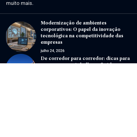
muito mais.
Modernização de ambientes
corporativos: O papel da inovação
tecnológica na competitividade das
empresas
julho 24, 2026
De corredor para corredor: dicas para
tratar e prevenir bolhas e feridas, com
Giampiero Rosmo
julho 10, 2024
Jornal Eventos –
contato@jornaleventos.com.br
– tel.(11)91754-6532
Home
Sobre Nós
Quem Faz
Contato
Notícias