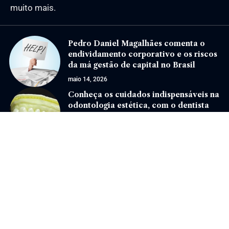
muito mais.
Pedro Daniel Magalhães comenta o
endividamento corporativo e os riscos
da má gestão de capital no Brasil
maio 14, 2026
Conheça os cuidados indispensáveis na
odontologia estética, com o dentista
José Olavo Mendes
novembro 25, 2024
Jornal Eventos –
contato@jornaleventos.com.br
– tel.(11)91754-6532
Home
Sobre Nós
Quem Faz
Contato
Notícias