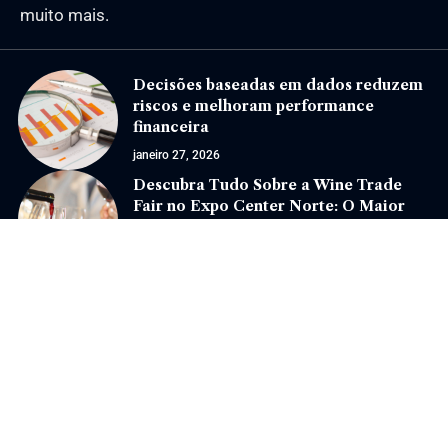
muito mais.
Decisões baseadas em dados reduzem
riscos e melhoram performance
financeira
janeiro 27, 2026
Descubra Tudo Sobre a Wine Trade
Fair no Expo Center Norte: O Maior
Evento de Vinhos em São Paulo
maio 21, 2025
Jornal Eventos –
contato@jornaleventos.com.br
– tel.(11)91754-6532
Home
Sobre Nós
Quem Faz
Contato
Notícias