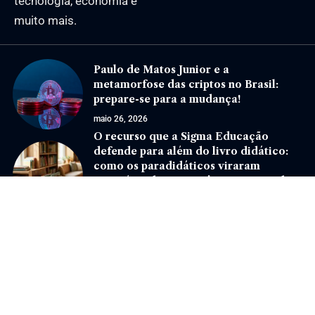
tecnologia, economia e
muito mais.
Paulo de Matos Junior e a
metamorfose das criptos no Brasil:
prepare-se para a mudança!
maio 26, 2026
O recurso que a Sigma Educação
defende para além do livro didático:
como os paradidáticos viraram
estratégia de competências na era da
BNCC
junho 22, 2026
Jornal Eventos –
contato@jornaleventos.com.br
– tel.(11)91754-6532