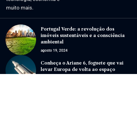
muito mais.
Portugal Verde: a revolução dos
imóveis sustentáveis e a consciência
ambiental
agosto 19, 2024
Conheça o Ariane 6, foguete que vai
levar Europa de volta ao espaço
julho 8, 2024
Jornal Eventos –
contato@jornaleventos.com.br
– tel.(11)91754-6532
Home
Sobre Nós
Quem Faz
Contato
Notícias