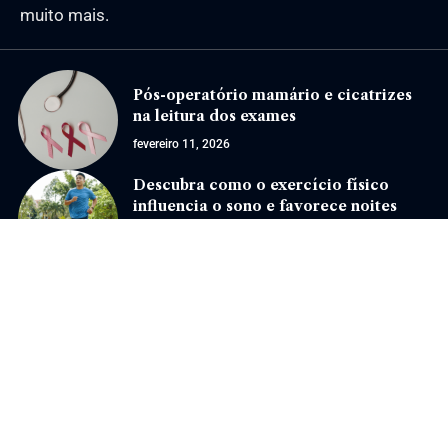
muito mais.
Pós-operatório mamário e cicatrizes
na leitura dos exames
fevereiro 11, 2026
Descubra como o exercício físico
influencia o sono e favorece noites
mais tranquilas
dezembro 17, 2025
Jornal Eventos –
contato@jornaleventos.com.br
– tel.(11)91754-6532
Home
Sobre Nós
Quem Faz
Contato
Notícias