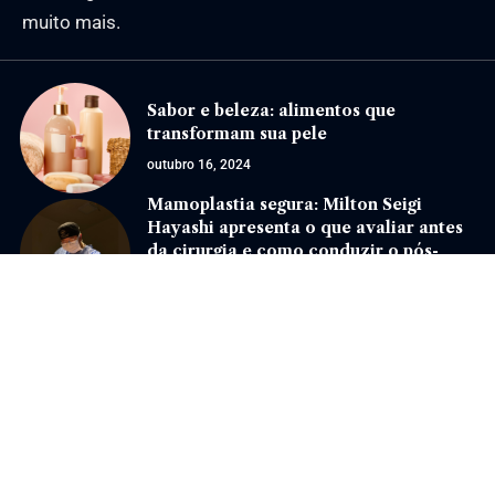
muito mais.
Sabor e beleza: alimentos que
transformam sua pele
outubro 16, 2024
Mamoplastia segura: Milton Seigi
Hayashi apresenta o que avaliar antes
da cirurgia e como conduzir o pós-
operatório
março 23, 2026
Jornal Eventos –
contato@jornaleventos.com.br
– tel.(11)91754-6532
Home
Sobre Nós
Quem Faz
Contato
Notícias