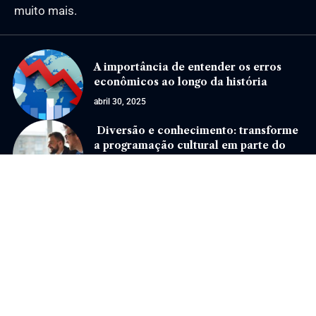
muito mais.
A importância de entender os erros
econômicos ao longo da história
abril 30, 2025
Diversão e conhecimento: transforme
a programação cultural em parte do
seu dia a dia!
novembro 1, 2024
Jornal Eventos –
contato@jornaleventos.com.br
– tel.(11)91754-6532
Home
Sobre Nós
Quem Faz
Contato
Notícias