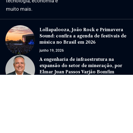
tecnologia, economia e
muito mais.
Lollapalooza, João Rock e Primavera
Sound: confira a agenda de festivais de
música no Brasil em 2026
junho 19, 2026
A engenharia de infraestrutura na
expansão do setor de mineração, por
Elmar Juan Passos Varjão Bomfim
fevereiro 3, 2026
Jornal Eventos –
contato@jornaleventos.com.br
– tel.(11)91754-6532
Home
Sobre Nós
Quem Faz
Contato
Notícias