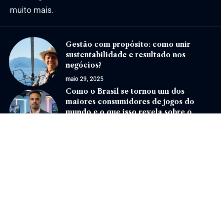
muito mais.
Gestão com propósito: como unir
sustentabilidade e resultado nos
negócios?
maio 29, 2025
Como o Brasil se tornou um dos
maiores consumidores de jogos do
mundo e o que isso revela sobre o
futuro do mercado?
abril 27, 2026
Jornal Eventos –
contato@jornaleventos.com.br
– tel.(11)91754-6532
Home
Sobre Nós
Quem Faz
Contato
Notícias