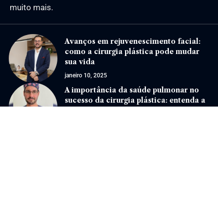
muito mais.
Avanços em rejuvenescimento facial:
como a cirurgia plástica pode mudar
sua vida
janeiro 10, 2025
A importância da saúde pulmonar no
sucesso da cirurgia plástica: entenda a
relação
setembro 27, 2024
Jornal Eventos –
contato@jornaleventos.com.br
– tel.(11)91754-6532
Home
Sobre Nós
Quem Faz
Contato
Notícias