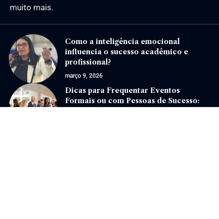
muito mais.
Como a inteligência emocional
influencia o sucesso acadêmico e
profissional?
março 9, 2026
Dicas para Frequentar Eventos
Formais ou com Pessoas de Sucesso:
Como Maximizar Suas Oportunidades
fevereiro 14, 2025
Jornal Eventos –
contato@jornaleventos.com.br
– tel.(11)91754-6532
Home
Sobre Nós
Quem Faz
Contato
Notícias