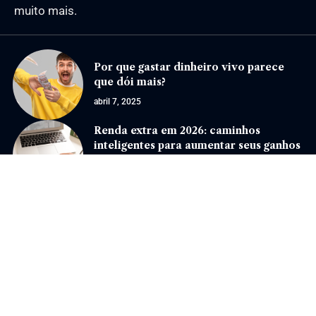
muito mais.
Por que gastar dinheiro vivo parece
que dói mais?
abril 7, 2025
Renda extra em 2026: caminhos
inteligentes para aumentar seus ganhos
com estratégia e consistência
março 25, 2026
Jornal Eventos –
contato@jornaleventos.com.br
– tel.(11)91754-6532
Home
Sobre Nós
Quem Faz
Contato
Notícias