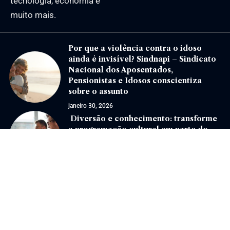
tecnologia, economia e
muito mais.
Por que a violência contra o idoso
ainda é invisível? Sindnapi – Sindicato
Nacional dos Aposentados,
Pensionistas e Idosos conscientiza
sobre o assunto
janeiro 30, 2026
Diversão e conhecimento: transforme
a programação cultural em parte do
seu dia a dia!
novembro 1, 2024
Jornal Eventos –
contato@jornaleventos.com.br
– tel.(11)91754-6532