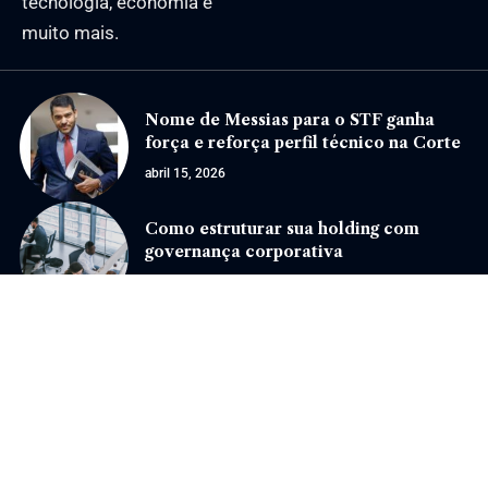
tecnologia, economia e
muito mais.
Nome de Messias para o STF ganha
força e reforça perfil técnico na Corte
abril 15, 2026
Como estruturar sua holding com
governança corporativa
janeiro 29, 2025
Jornal Eventos –
contato@jornaleventos.com.br
– tel.(11)91754-6532
Home
Sobre Nós
Quem Faz
Contato
Notícias