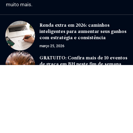
muito mais.
Renda extra em 2026: caminhos
inteligentes para aumentar seus ganhos
com estratégia e consistência
março 25, 2026
GRATUITO: Confira mais de 10 eventos
de graça em BH neste fim de semana
novembro 29, 2024
Jornal Eventos –
contato@jornaleventos.com.br
– tel.(11)91754-6532
Home
Sobre Nós
Quem Faz
Contato
Notícias