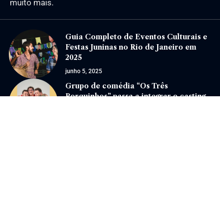
muito mais.
Guia Completo de Eventos Culturais e
Festas Juninas no Rio de Janeiro em
2025
junho 5, 2025
Grupo de comédia “Os Três
Porquinhos” passa a integrar o casting
da Non Stop
janeiro 15, 2026
Jornal Eventos –
contato@jornaleventos.com.br
– tel.(11)91754-6532
Home
Sobre Nós
Quem Faz
Contato
Notícias