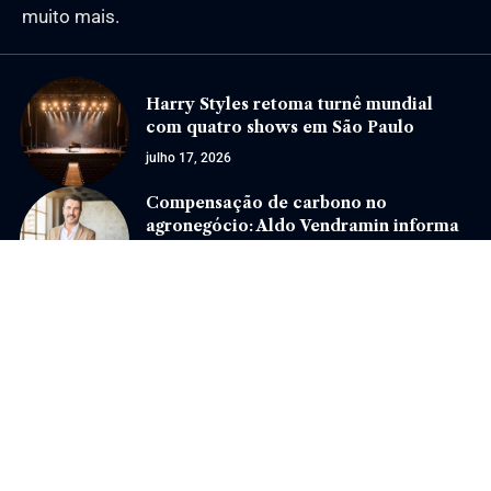
muito mais.
Harry Styles retoma turnê mundial
com quatro shows em São Paulo
julho 17, 2026
Compensação de carbono no
agronegócio: Aldo Vendramin informa
como reduzir e neutralizar emissões!
março 17, 2025
Jornal Eventos –
contato@jornaleventos.com.br
– tel.(11)91754-6532
Home
Sobre Nós
Quem Faz
Contato
Notícias