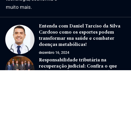
muito mais.
Entenda com Daniel Tarciso da Silva
Cardoso como os esportes podem
transformar sua saúde e combater
doenças metabólicas!
dezembro 16, 2024
Responsabilidade tributária na
recuperação judicial: Confira o que
todo empresário precisa entender
novembro 18, 2025
Jornal Eventos –
contato@jornaleventos.com.br
– tel.(11)91754-6532
Home
Sobre Nós
Quem Faz
Contato
Notícias