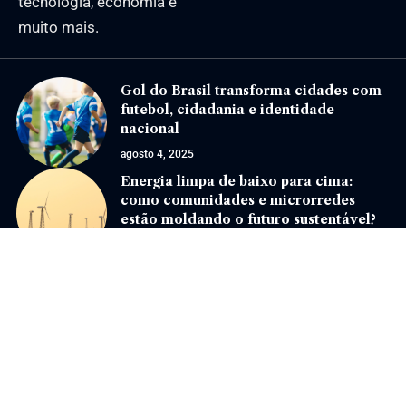
tecnologia, economia e
muito mais.
Gol do Brasil transforma cidades com
futebol, cidadania e identidade
nacional
agosto 4, 2025
Energia limpa de baixo para cima:
como comunidades e microrredes
estão moldando o futuro sustentável?
maio 21, 2025
Jornal Eventos –
contato@jornaleventos.com.br
– tel.(11)91754-6532
Home
Sobre Nós
Quem Faz
Contato
Notícias