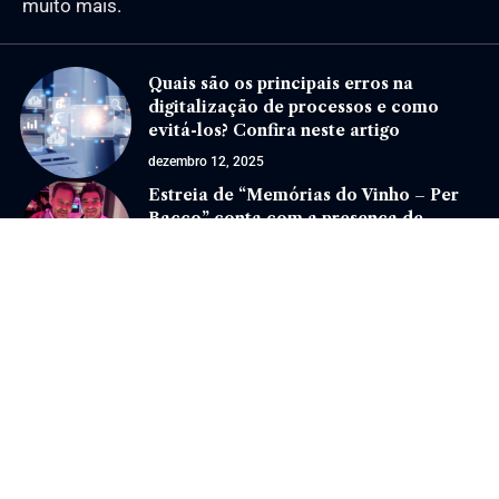
muito mais.
Quais são os principais erros na
digitalização de processos e como
evitá-los? Confira neste artigo
dezembro 12, 2025
Estreia de “Memórias do Vinho – Per
Bacco” conta com a presença de
convidados especiais
agosto 6, 2024
Jornal Eventos –
contato@jornaleventos.com.br
– tel.(11)91754-6532
Home
Sobre Nós
Quem Faz
Contato
Notícias