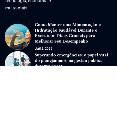
tecnologia, economia e
muito mais.
Como Manter uma Alimentação e
Hidratação Saudável Durante o
Exercício: Dicas Cruciais para
Melhorar Seu Desempenho
abril 2, 2025
Superando emergências: o papel vital
do planejamento na gestão pública
durante crises
julho 28, 2025
Jornal Eventos –
contato@jornaleventos.com.br
– tel.(11)91754-6532
Home
Sobre Nós
Quem Faz
Contato
Notícias