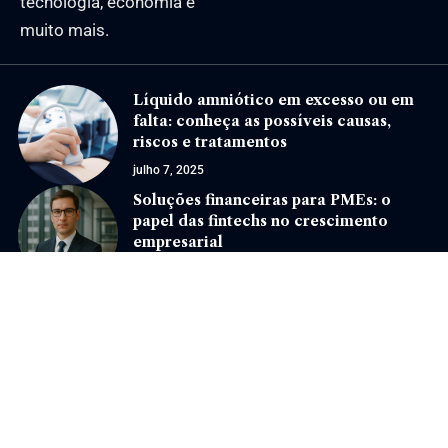
tecnologia, economia e
muito mais.
Líquido amniótico em excesso ou em
falta: conheça as possíveis causas,
riscos e tratamentos
julho 7, 2025
Soluções financeiras para PMEs: o
papel das fintechs no crescimento
empresarial
maio 27, 2025
Jornal Eventos –
contato@jornaleventos.com.br
– tel.(11)91754-6532
Home
Sobre Nós
Quem Faz
Contato
Notícias