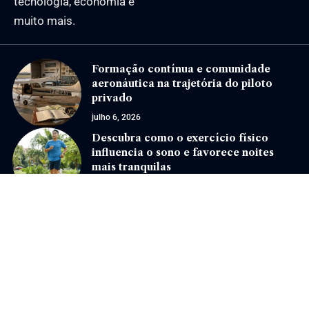
tecnologia, economia e
muito mais.
Formação contínua e comunidade
aeronáutica na trajetória do piloto
privado
julho 6, 2026
Descubra como o exercício físico
influencia o sono e favorece noites
mais tranquilas
dezembro 17, 2025
Jornal Eventos –
contato@jornaleventos.com.br
– tel.(11)91754-6532
Home
Sobre Nós
Quem Faz
Contato
Notícias