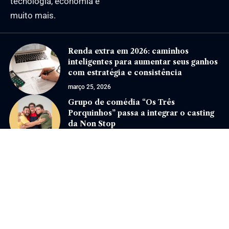
tecnologia, economia e
muito mais.
Renda extra em 2026: caminhos
inteligentes para aumentar seus ganhos
com estratégia e consistência
março 25, 2026
Grupo de comédia “Os Três
Porquinhos” passa a integrar o casting
da Non Stop
janeiro 15, 2026
Jornal Eventos –
contato@jornaleventos.com.br
– tel.(11)91754-6532
Home
Sobre Nós
Quem Faz
Contato
Notícias