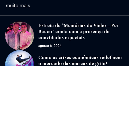
muito mais.
Estreia de “Memórias do Vinho – Per
Bacco” conta com a presença de
convidados especiais
agosto 6, 2024
Como as crises econômicas redefinem
o mercado das marcas de grife?
agosto 2, 2024
Jornal Eventos –
contato@jornaleventos.com.br
– tel.(11)91754-6532
Home
Sobre Nós
Quem Faz
Contato
Notícias