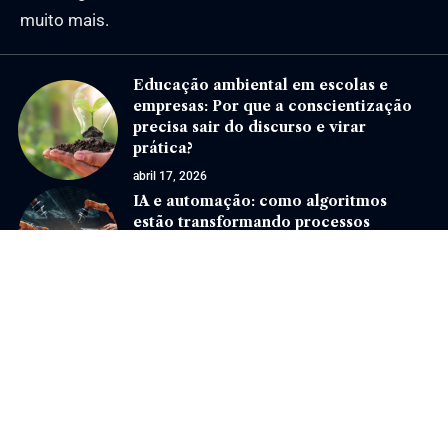
muito mais.
Educação ambiental em escolas e
empresas: Por que a conscientização
precisa sair do discurso e virar
prática?
abril 17, 2026
IA e automação: como algoritmos
estão transformando processos
industriais e de serviços
junho 11, 2025
Jornal Eventos –
contato@jornaleventos.com.br
– tel.(11)91754-6532
Home
Sobre Nós
Quem Faz
Contato
Notícias