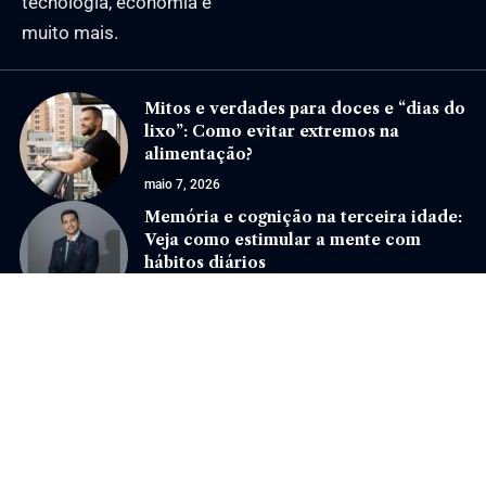
tecnologia, economia e
muito mais.
Mitos e verdades para doces e “dias do
lixo”: Como evitar extremos na
alimentação?
maio 7, 2026
Memória e cognição na terceira idade:
Veja como estimular a mente com
hábitos diários
junho 16, 2026
Jornal Eventos –
contato@jornaleventos.com.br
– tel.(11)91754-6532
Home
Sobre Nós
Quem Faz
Contato
Notícias