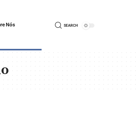
re Nós
SEARCH
ho