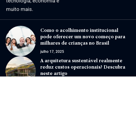
tecnologia, economia e
muito mais.
Como o acolhimento institucional
pode oferecer um novo começo para
milhares de crianças no Brasil
julho 17, 2025
A arquitetura sustentável realmente
reduz custos operacionais? Descubra
neste artigo
maio 18, 2026
Jornal Eventos –
contato@jornaleventos.com.br
– tel.(11)91754-6532
Home
Sobre Nós
Quem Faz
Contato
Notícias