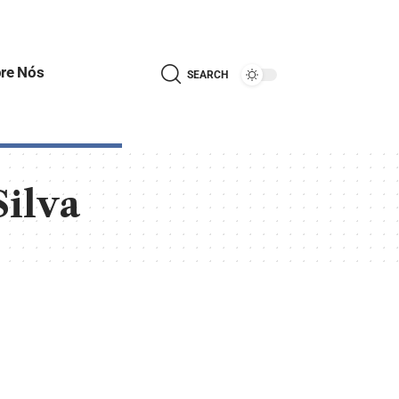
re Nós
SEARCH
Silva