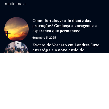
muito mais.
Como fortalecer a fé diante das
provações? Conheça a coragem e a
esperança que permanece
dezembro 5, 2025
Evento de Vorcaro em Londres: luxo,
estratégia e o novo estilo de
networking do mercado financeiro
março 11, 2026
Jornal Eventos –
contato@jornaleventos.com.br
– tel.(11)91754-6532
Home
Sobre Nós
Quem Faz
Contato
Notícias