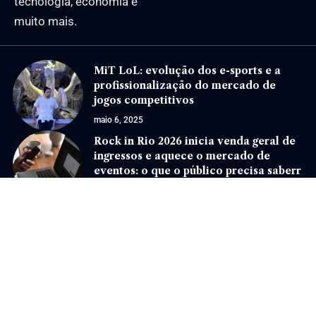
tecnologia, economia e
muito mais.
MiT LoL: evolução dos e-sports e a
profissionalização do mercado de
jogos competitivos
maio 6, 2025
Rock in Rio 2026 inicia venda geral de
ingressos e aquece o mercado de
eventos: o que o público precisa saberr
julho 6, 2026
Jornal Eventos –
contato@jornaleventos.com.br
– tel.(11)91754-6532
Home
Sobre Nós
Quem Faz
Contato
Notícias